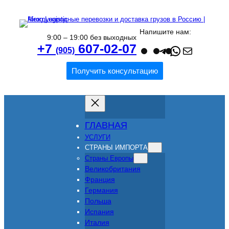
Напишите нам:
9:00 – 19:00 без выходных
Teleg
What
Поч
+7
607-02-07
(905)
Получить консультацию
ГЛАВНАЯ
УСЛУГИ
СТРАНЫ ИМПОРТА
Страны Европы
Великобритания
Франция
Германия
Польша
Испания
Италия