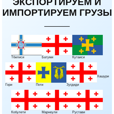
ЭКСПОРТИРУЕМ И
ИМПОРТИРУЕМ ГРУЗЫ
Батуми
Тбилиси
Кутаиси
Хашури
Гори
Поти
Зугдиди
Марнеули
Кобулети
Рустави