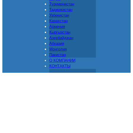
Туркменистан
Таджикистан
Узбекистан
Казахстан
Армения
Кыргызстан
Азербайджан
Абхазия
Монголия
Пакистан
О КОМПАНИИ
КОНТАКТЫ
Доставка грузов из