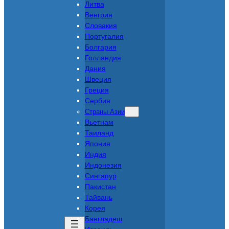
Литва
Венгрия
Словакия
Португалия
Болгария
Голландия
Дания
Швеция
Греция
Сербия
Страны Азии
Вьетнам
Таиланд
Япония
Индия
Индонезия
Сингапур
Пакистан
Тайвань
Корея
Бангладеш