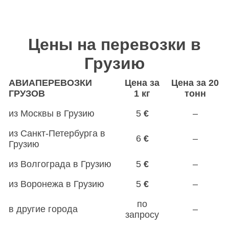
Цены на перевозки в
Грузию
АВИАПЕРЕВОЗКИ
Цена за
Цена за 20
ГРУЗОВ
1 кг
тонн
из Москвы в Грузию
5
€
–
из Санкт-Петербурга в
6
€
–
Грузию
из Волгограда в Грузию
5
€
–
из Воронежа в Грузию
5
€
–
по
в другие города
–
запросу