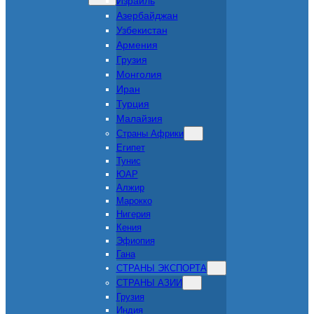
Израиль
Азербайджан
Узбекистан
Армения
Грузия
Монголия
Иран
Турция
Малайзия
Страны Африки
Египет
Тунис
ЮАР
Алжир
Марокко
Нигерия
Кения
Эфиопия
Гана
СТРАНЫ ЭКСПОРТА
СТРАНЫ АЗИИ
Грузия
Индия