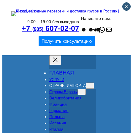
×
Напишите нам:
9:00 – 19:00 без выходных
Teleg
What
Поч
+7
607-02-07
(905)
Получить консультацию
ГЛАВНАЯ
УСЛУГИ
СТРАНЫ ИМПОРТА
Страны Европы
Великобритания
Франция
Германия
Польша
Испания
Италия