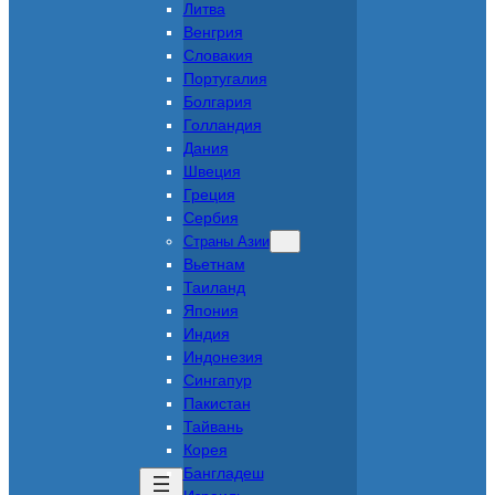
Литва
Венгрия
Словакия
Португалия
Болгария
Голландия
Дания
Швеция
Греция
Сербия
Страны Азии
Вьетнам
Таиланд
Япония
Индия
Индонезия
Сингапур
Пакистан
Тайвань
Корея
Бангладеш