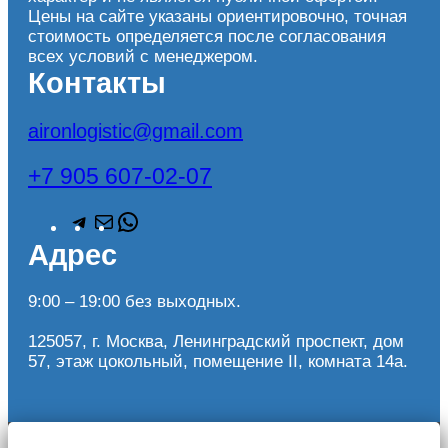
Цены на сайте указаны ориентировочно, точная
стоимость определяется после согласования
всех условий с менеджером.
Контакты
aironlogistic@gmail.com
+7 905 607-02-07
T
П
W
e
о
h
Адрес
l
ч
a
e
т
t
g
а
s
9:00 – 19:00 без выходных.
r
A
a
p
125057, г. Москва, Ленинградский проспект, дом
m
p
57, этаж цокольный, помещение II, комната 14а.