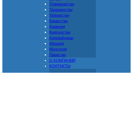
Туркменистан
Таджикистан
Узбекистан
Казахстан
Армения
Кыргызстан
Азербайджан
Абхазия
Монголия
Пакистан
О КОМПАНИИ
КОНТАКТЫ
Доставка грузов из