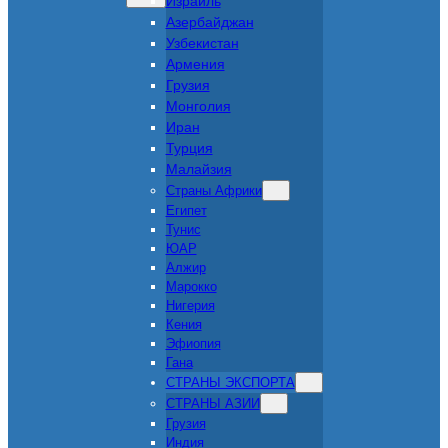
Израиль
Азербайджан
Узбекистан
Армения
Грузия
Монголия
Иран
Турция
Малайзия
Страны Африки
Египет
Тунис
ЮАР
Алжир
Марокко
Нигерия
Кения
Эфиопия
Гана
СТРАНЫ ЭКСПОРТА
СТРАНЫ АЗИИ
Грузия
Индия