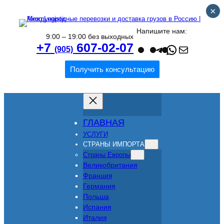
×
Напишите нам:
9:00 – 19:00 без выходных
Teleg
What
Поч
+7
607-02-07
(905)
Получить консультацию
ГЛАВНАЯ
УСЛУГИ
СТРАНЫ ИМПОРТА
Страны Европы
Великобритания
Франция
Германия
Польша
Испания
Италия