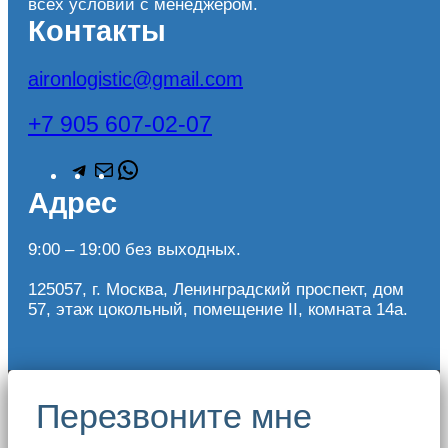
всех условий с менеджером.
Контакты
aironlogistic@gmail.com
+7 905 607-02-07
T
П
W
e
о
h
Адрес
l
ч
a
e
т
t
g
а
s
9:00 – 19:00 без выходных.
r
A
a
p
125057, г. Москва, Ленинградский проспект, дом
m
p
57, этаж цокольный, помещение II, комната 14а.
Перезвоните мне