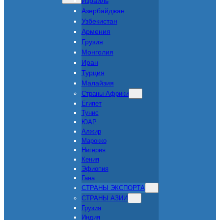
Израиль
Азербайджан
Узбекистан
Армения
Грузия
Монголия
Иран
Турция
Малайзия
Страны Африки
Египет
Тунис
ЮАР
Алжир
Марокко
Нигерия
Кения
Эфиопия
Гана
СТРАНЫ ЭКСПОРТА
СТРАНЫ АЗИИ
Грузия
Индия