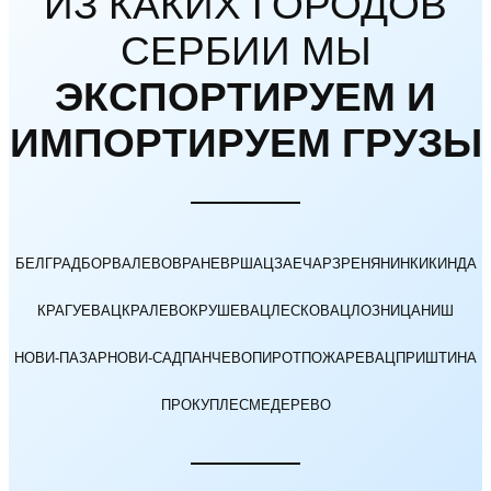
ИЗ КАКИХ ГОРОДОВ
СЕРБИИ МЫ
ЭКСПОРТИРУЕМ И
ИМПОРТИРУЕМ ГРУЗЫ
БЕЛГРАД
БОР
ВАЛЕВО
ВРАНЕ
ВРШАЦ
ЗАЕЧАР
ЗРЕНЯНИН
КИКИНДА
КРАГУЕВАЦ
КРАЛЕВО
КРУШЕВАЦ
ЛЕСКОВАЦ
ЛОЗНИЦА
НИШ
НОВИ-ПАЗАР
НОВИ-САД
ПАНЧЕВО
ПИРОТ
ПОЖАРЕВАЦ
ПРИШТИНА
ПРОКУПЛЕ
СМЕДЕРЕВО