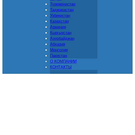
Туркменистан
Таджикистан
Узбекистан
Казахстан
Армения
Кыргызстан
Азербайджан
Абхазия
Монголия
Пакистан
О КОМПАНИИ
КОНТАКТЫ
Доставка грузов из