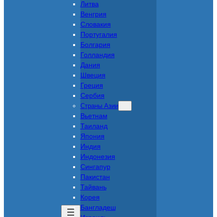
Литва
Венгрия
Словакия
Португалия
Болгария
Голландия
Дания
Швеция
Греция
Сербия
Страны Азии
Вьетнам
Таиланд
Япония
Индия
Индонезия
Сингапур
Пакистан
Тайвань
Корея
Бангладеш